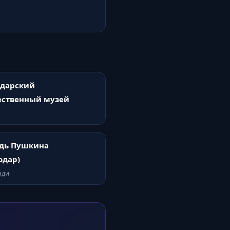
одарский
ественный музей
дь Пушкина
одар)
ади