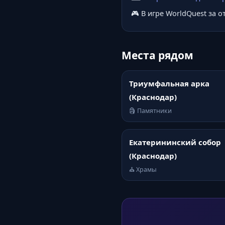
🎮 В игре WorldQuest за 
Места рядом
Триумфальная арка
(Краснодар)
🗿 Памятники
Екатерининский собор
(Краснодар)
⛪ Храмы