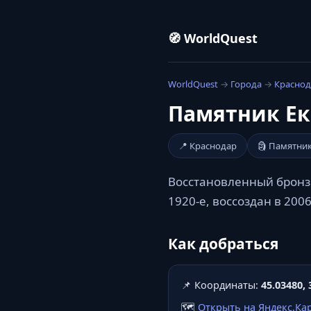
🧭 WorldQuest
WorldQuest
→
Города
→
Краснод
Памятник Ека
📍 Краснодар
🗿 Памятни
Восстановленный бронз
1920-е, воссоздан в 2006
Как добраться
📌 Координаты:
45.03480, 
🗺️
Открыть на Яндекс.Ка