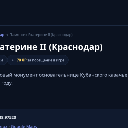
ар
→ Памятник Екатерине II (Краснодар)
терине II (Краснодар)
ки
⭐
+70 XP
за посещение в игре
овый монумент основательнице Кубанского казачьег
 году.
38.97520
ртах
·
Google Maps