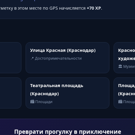
отметку в этом месте по GPS начисляется
+70 XP
.
Улица Красная (Краснодар)
Красн
худож
📍 Достопримечательности
🏛️ Музеи
Театральная площадь
Площа
(Краснодар)
(Красн
🏙️ Площади
🏙️ Площ
Преврати прогулку в приключение