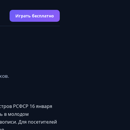
Играть бесплатно
ков.
стров РСФСР 16 января
дь в молодом
вописи. Для посетителей
ов.