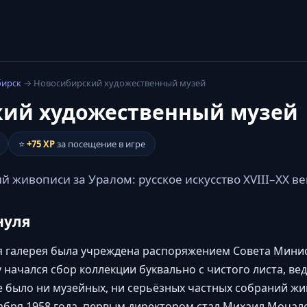
бирск
→ Новосибирский художественный музей
кий художественный музей
⭐
+75 XP
за посещение в игре
 живописи за Уралом: русское искусство XVIII–XX ве
нуля
я галерея была учреждена распоряжением Совета Мини
у начался сбор коллекции буквально с чистого листа, ве
было ни музейных, ни серьёзных частных собраний жи
кабря 1958 года, первым директором стал Михаил Мочал