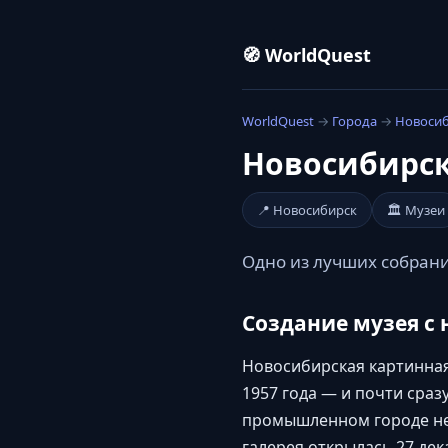
🧭 WorldQuest
WorldQuest
→
Города
→
Новоси
Новосибирс
📍 Новосибирск
🏛️ Музеи
Одно из лучших собраний
Создание музея с 
Новосибирская картинна
1957 года — и почти сраз
промышленном городе не 
галерея открылась 27 де