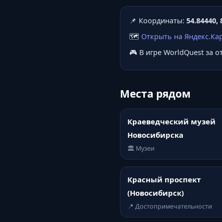
📌 Координаты:
54.84440, 
🗺️
Открыть на Яндекс.Ка
🎮 В игре WorldQuest за 
Места рядом
Краеведческий музей
Новосибирска
🏛️ Музеи
Красный проспект
(Новосибирск)
📍 Достопримечательности