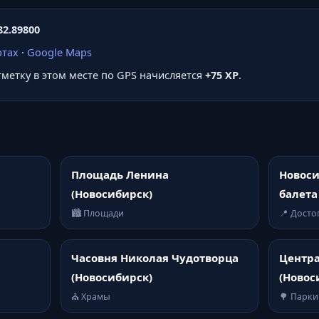
82.89800
ртах
·
Google Maps
отметку в этом месте по GPS начисляется
+75 XP
.
Площадь Ленина
Новоси
(Новосибирск)
балета
🏙️ Площади
📍 Дост
Часовня Николая Чудотворца
Центр
(Новосибирск)
(Новос
⛪ Храмы
🌳 Парки