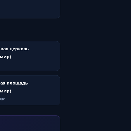
кая церковь
имир)
ная площадь
имир)
ади