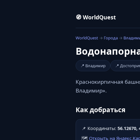
🧭 WorldQuest
WorldQuest
→
Города
→
Владим
Водонапорна
📍 Владимир
📍 Достопри
Краснокирпичная башня
Владимир».
Как добраться
📌 Координаты:
56.12670, 
🗺️
Открыть на Яндекс.Ка