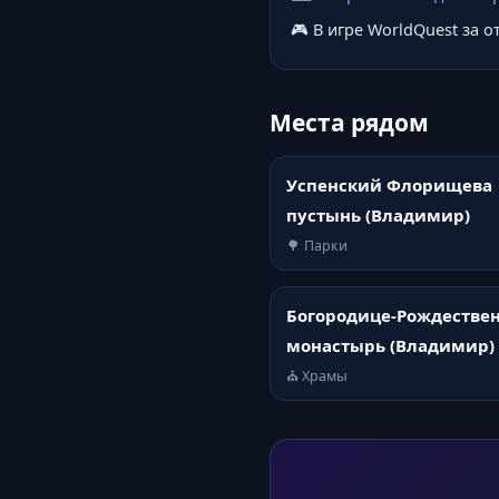
🎮 В игре WorldQuest за 
Места рядом
Успенский Флорищева
пустынь (Владимир)
🌳 Парки
Богородице-Рождестве
монастырь (Владимир)
⛪ Храмы