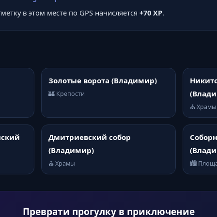
отметку в этом месте по GPS начисляется
+70 XP
.
Золотые ворота (Владимир)
Никитс
(Влад
🏰 Крепости
⛪ Храмы
нский
Дмитриевский собор
Собор
(Владимир)
(Влад
⛪ Храмы
🏙️ Площ
Преврати прогулку в приключение