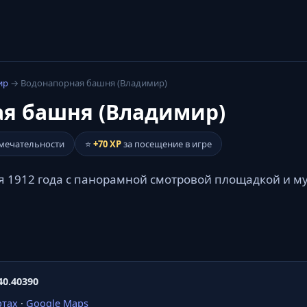
ир
→ Водонапорная башня (Владимир)
я башня (Владимир)
мечательности
⭐
+70 XP
за посещение в игре
 1912 года с панорамной смотровой площадкой и м
40.40390
ртах
·
Google Maps