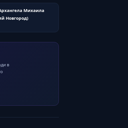
Архангела Михаила
й Новгород)
оди в
го