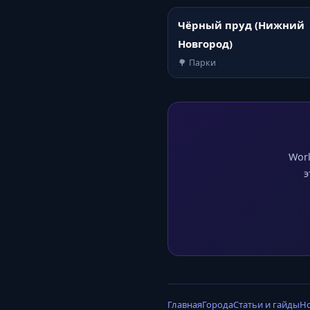
Чёрный пруд (Нижний
Новгород)
🌳 Парки
Worl
э
Главная
Города
Статьи и гайды
Н