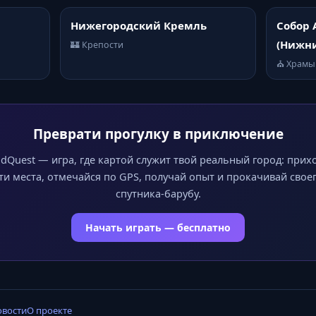
Нижегородский Кремль
Собор 
(Нижни
🏰 Крепости
⛪ Храмы
Преврати прогулку в приключение
dQuest — игра, где картой служит твой реальный город: прих
ти места, отмечайся по GPS, получай опыт и прокачивай свое
спутника-барубу.
Начать играть — бесплатно
овости
О проекте