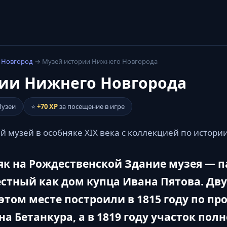
 Новгород
→ Музей истории Нижнего Новгорода
ии Нижнего Новгорода
Музеи
⭐
+70 XP
за посещение в игре
й музей в особняке XIX века с коллекцией по истори
як на Рождественской Здание музея — 
естный как дом купца Ивана Пятова. Д
том месте построили в 1815 году по пр
а Бетанкура, а в 1819 году участок по