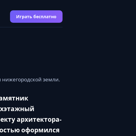
Играть бесплатно
и нижегородской земли.
памятник
вухэтажный
оекту архитектора-
лностью оформился