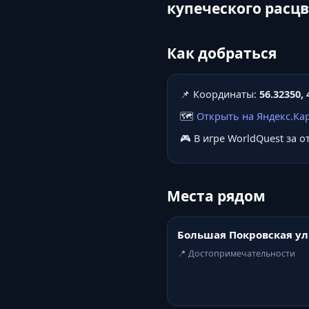
купеческого расцв
Как добраться
📌 Координаты:
56.32350, 
🗺️
Открыть на Яндекс.Ка
🎮 В игре WorldQuest за 
Места рядом
Большая Покровская у
📍 Достопримечательности