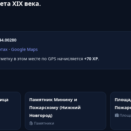
ета XIX века.
44.00280
ртах
·
Google Maps
отметку в этом месте по GPS начисляется
+70 XP
.
лица
Памятник Минину и
Площа
Пожарскому (Нижний
Пожар
Новгород)
🏙️ Площ
🗿 Памятники