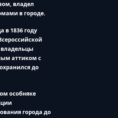
зом, владел
мами в городе.
 в 1836 году
Всероссийской
 владельцы
ным аттиком с
охранился до
ком особняке
кции
ования города до