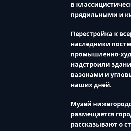
в классицистичес
прядильными и к
Перестройка к все
наследники посте
промышленно-худо
надстроили здание
вазонами и углов
наших дней.
Музей нижегородс
размещается горо
рассказывают о с