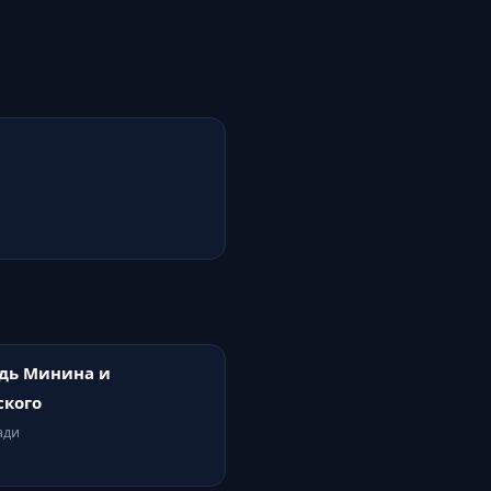
дь Минина и
ского
ади