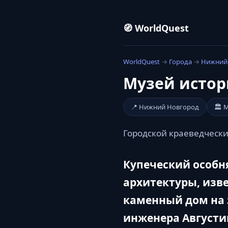
🧭 WorldQuest
WorldQuest
→
Города
→
Нижний
Музей истор
📍 Нижний Новгород
🏛️ 
Городской краеведчески
Купеческий особн
архитектуры, изв
каменный дом на э
инженера Августин