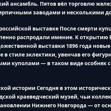
кий ансамбль. Пятов вёл торговлю желе
ирпичными заводами и несколькими до
российской выставке После смерти купца
пенно распродали имение. К открытию 
жественной выставки 1896 года новые
 в стиле эклектики, увенчав его фигур
ыми куполами — в таком виде особняк с
кой истории Сегодня в этом историчес
дской краеведческий музей, чьи колле
тановлении Нижнего Новгорода — от осн