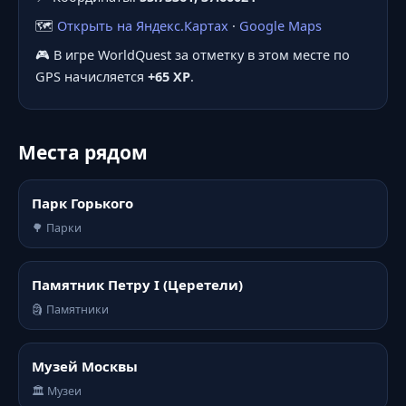
🗺️
Открыть на Яндекс.Картах
·
Google Maps
🎮 В игре WorldQuest за отметку в этом месте по
GPS начисляется
+65 XP
.
Места рядом
Парк Горького
🌳 Парки
Памятник Петру I (Церетели)
🗿 Памятники
Музей Москвы
🏛️ Музеи