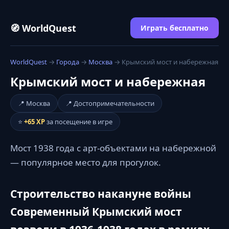
🧭 WorldQuest
Играть бесплатно
WorldQuest
→
Города
→
Москва
→ Крымский мост и набережная
Крымский мост и набережная
📍 Москва
📍 Достопримечательности
⭐
+65 XP
за посещение в игре
Мост 1938 года с арт-объектами на набережной
— популярное место для прогулок.
Строительство накануне войны
Современный Крымский мост