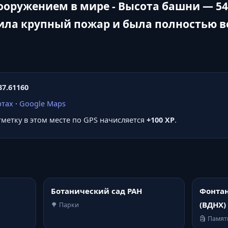
ружением в мире - Высота башни — 540,
ила крупный пожар и была полностью в
37.61160
ртах
·
Google Maps
отметку в этом месте по GPS начисляется
+100 XP
.
Ботанический сад РАН
Фонтан
(ВДНХ)
🌳 Парки
🗿 Памя