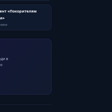
ент «Покорителям
а»
тники
оди в
го