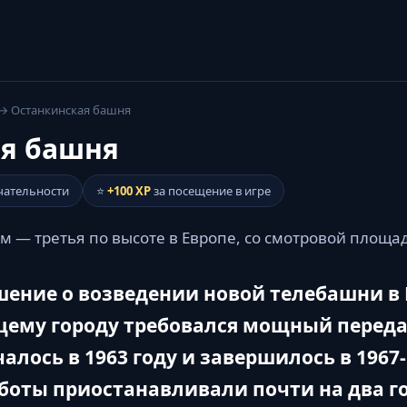
→ Останкинская башня
я башня
чательности
⭐
+100 XP
за посещение в игре
м — третья по высоте в Европе, со смотровой площа
шение о возведении новой телебашни в
ущему городу требовался мощный переда
алось в 1963 году и завершилось в 1967
аботы приостанавливали почти на два г