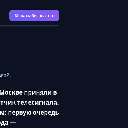
Играть бесплатно
дкой.
 Москве приняли в
тчик телесигнала.
-м: первую очередь
ода —