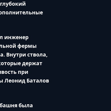
еглубокий
дополнительные
л инженер
альной фермы
. Внутри ствола,
 которые держат
ивость при
ры Леонид Баталов
 башня была