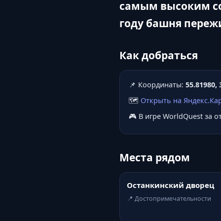
самым высоким соо
году башня переж
Как добраться
📌 Координаты:
55.81980, 
🗺️
Открыть на Яндекс.Ка
🎮 В игре WorldQuest за 
Места рядом
Останкинский дворец
📍 Достопримечательности