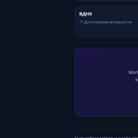
ВДНХ
📍 Достопримечательности
Worl
э