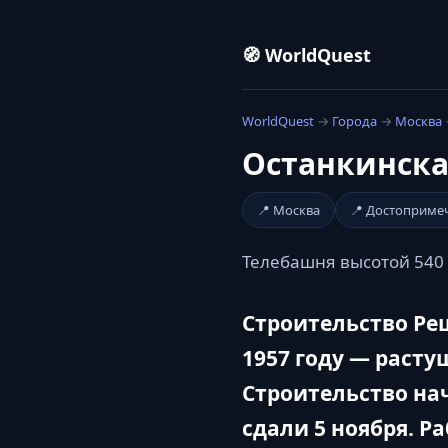
🧭 WorldQuest
WorldQuest
→
Города
→
Москва
Останкинска
📍 Москва
📍 Достоприме
Телебашня высотой 540 
Строительство Ре
1957 году — раст
Строительство нач
сдали 5 ноября. Р