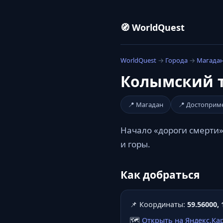
🧭 WorldQuest
WorldQuest
→
Города
→
Магада
Колымский т
📍 Магадан
📍 Достоприм
Начало «дороги смерти»
и горы.
Как добраться
📌 Координаты:
59.56000, 
🗺️
Открыть на Яндекс.Ка