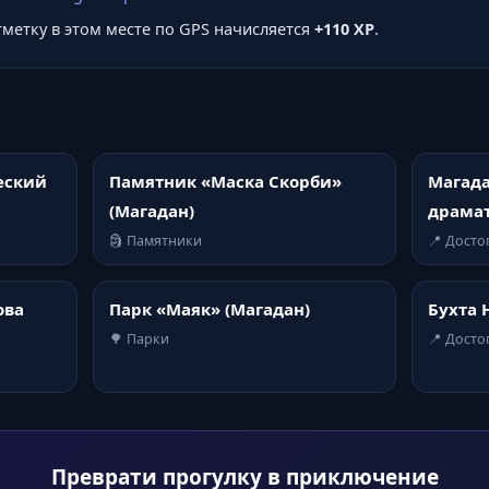
отметку в этом месте по GPS начисляется
+110 XP
.
еский
Памятник «Маска Скорби»
Магада
(Магадан)
драмат
🗿 Памятники
📍 Дост
ова
Парк «Маяк» (Магадан)
Бухта 
🌳 Парки
📍 Дост
Преврати прогулку в приключение