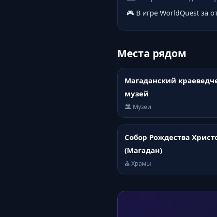
🎮 В игре WorldQuest за 
Места рядом
Магаданский краеведч
музей
🏛️ Музеи
Собор Рождества Христ
(Магадан)
⛪ Храмы