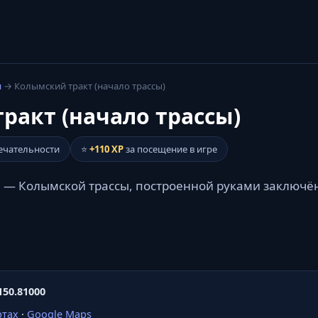
н
→ Колымский тракт (начало трассы)
ракт (начало трассы)
ечательности
⭐
+110 XP
за посещение в игре
 — Колымской трассы, построенной руками заключён
150.81000
ртах
·
Google Maps