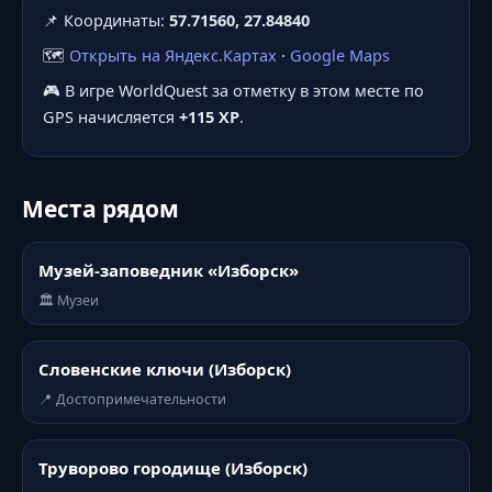
📌 Координаты:
57.71560, 27.84840
🗺️
Открыть на Яндекс.Картах
·
Google Maps
🎮 В игре WorldQuest за отметку в этом месте по
GPS начисляется
+115 XP
.
Места рядом
Музей-заповедник «Изборск»
🏛️ Музеи
Словенские ключи (Изборск)
📍 Достопримечательности
Труворово городище (Изборск)