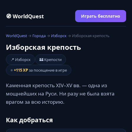
🧭 WorldQuest
Играть бесплатно
WorldQuest
→
Города
→
Изборск
→ Изборская крепость
Изборская крепость
📍 Изборск
🏰 Крепости
⭐
+115 XP
за посещение в игре
Каменная крепость XIV–XV вв. — одна из
мощнейших на Руси. Ни разу не была взята
врагом за всю историю.
Как добраться