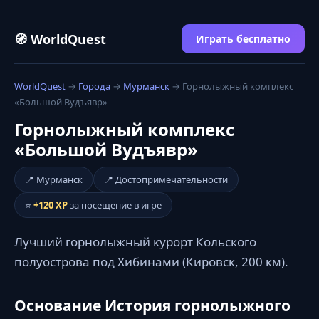
🧭 WorldQuest
Играть бесплатно
WorldQuest
→
Города
→
Мурманск
→ Горнолыжный комплекс
«Большой Вудъявр»
Горнолыжный комплекс
«Большой Вудъявр»
📍 Мурманск
📍 Достопримечательности
⭐
+120 XP
за посещение в игре
Лучший горнолыжный курорт Кольского
полуострова под Хибинами (Кировск, 200 км).
Основание История горнолыжного