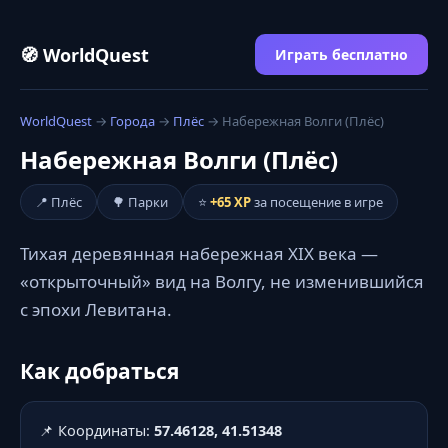
🧭 WorldQuest
Играть бесплатно
WorldQuest
→
Города
→
Плёс
→ Набережная Волги (Плёс)
Набережная Волги (Плёс)
📍 Плёс
🌳 Парки
⭐
+65 XP
за посещение в игре
Тихая деревянная набережная XIX века —
«открыточный» вид на Волгу, не изменившийся
с эпохи Левитана.
Как добраться
📌 Координаты:
57.46128, 41.51348