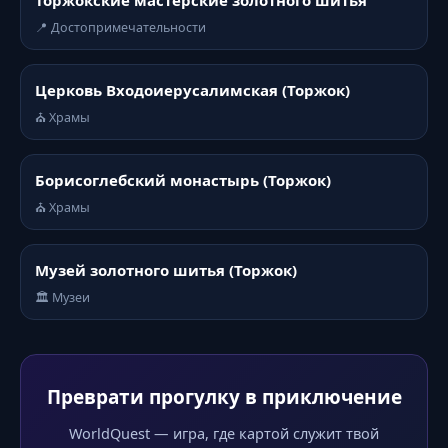
Торжокские мастерские золотного шитья
📍 Достопримечательности
Церковь Входоиерусалимская (Торжок)
⛪ Храмы
Борисоглебский монастырь (Торжок)
⛪ Храмы
Музей золотного шитья (Торжок)
🏛️ Музеи
Преврати прогулку в приключение
WorldQuest — игра, где картой служит твой