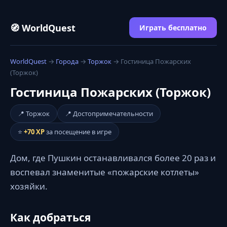
🧭 WorldQuest
Играть бесплатно
WorldQuest
→
Города
→
Торжок
→ Гостиница Пожарских
(Торжок)
Гостиница Пожарских (Торжок)
📍 Торжок
📍 Достопримечательности
⭐
+70 XP
за посещение в игре
Дом, где Пушкин останавливался более 20 раз и
воспевал знаменитые «пожарские котлеты»
хозяйки.
Как добраться