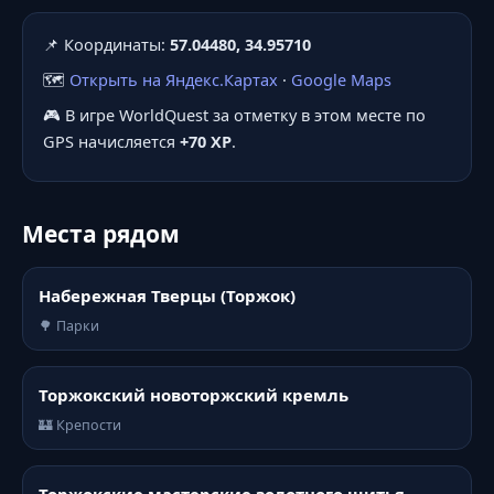
📌 Координаты:
57.04480, 34.95710
🗺️
Открыть на Яндекс.Картах
·
Google Maps
🎮 В игре WorldQuest за отметку в этом месте по
GPS начисляется
+70 XP
.
Места рядом
Набережная Тверцы (Торжок)
🌳 Парки
Торжокский новоторжский кремль
🏰 Крепости