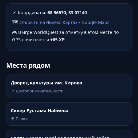
📌 Координаты:
68.96670, 33.07140
🗺️
Открыть на Яндекс.Картах
·
Google Maps
🎮 В игре WorldQuest за отметку в этом месте по
GPS начисляется
+65 XP
.
Места рядом
Дворец культуры им. Кирова
📍 Достопримечательности
Сквер Рустама Набиева
🌳 Парки