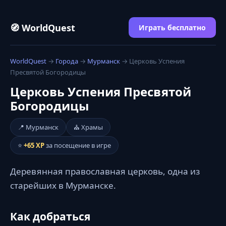
🧭 WorldQuest
Играть бесплатно
WorldQuest
→
Города
→
Мурманск
→ Церковь Успения
Пресвятой Богородицы
Церковь Успения Пресвятой
Богородицы
📍 Мурманск
⛪ Храмы
⭐
+65 XP
за посещение в игре
Деревянная православная церковь, одна из
старейших в Мурманске.
Как добраться