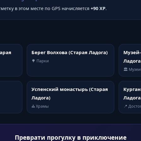
отметку в этом месте по GPS начисляется
+90 XP
.
тарая
Берег Волхова (Старая Ладога)
Музей-
Ладога
🌳 Парки
🏛️ Музеи
Успенский монастырь (Старая
Курган
Ладога)
Ладога
⛪ Храмы
📍 Дост
Преврати прогулку в приключение