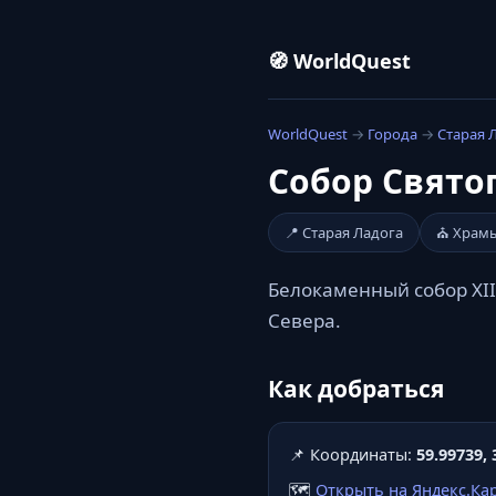
🧭 WorldQuest
WorldQuest
→
Города
→
Старая 
Собор Святог
📍 Старая Ладога
⛪ Храм
Белокаменный собор XI
Севера.
Как добраться
📌 Координаты:
59.99739, 
🗺️
Открыть на Яндекс.Ка