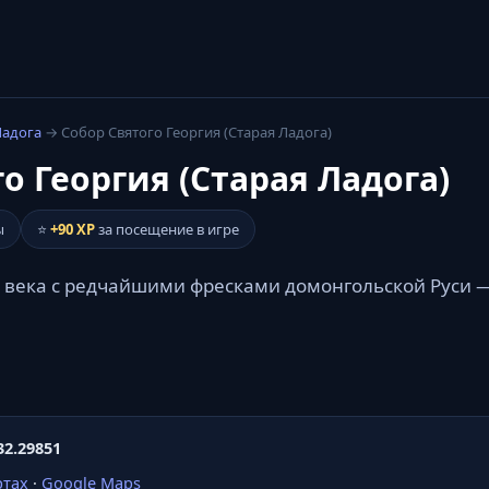
Ладога
→ Собор Святого Георгия (Старая Ладога)
о Георгия (Старая Ладога)
ы
⭐
+90 XP
за посещение в игре
I века с редчайшими фресками домонгольской Руси 
32.29851
ртах
·
Google Maps