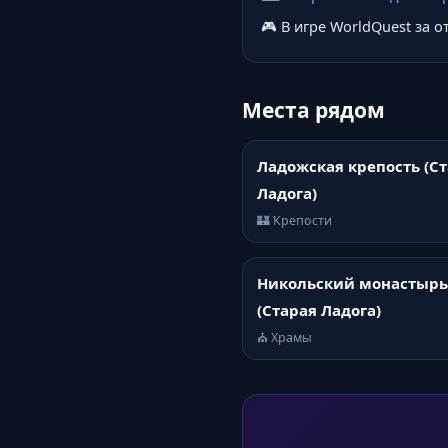
🎮 В игре WorldQuest за 
Места рядом
Ладожская крепость (С
Ладога)
🏰 Крепости
Никольский монастырь
(Старая Ладога)
⛪ Храмы