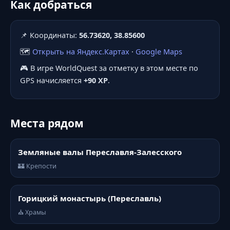
Как добраться
📌 Координаты:
56.73620, 38.85600
🗺️
Открыть на Яндекс.Картах
·
Google Maps
🎮 В игре WorldQuest за отметку в этом месте по
GPS начисляется
+90 XP
.
Места рядом
Земляные валы Переславля-Залесского
🏰 Крепости
Горицкий монастырь (Переславль)
⛪ Храмы