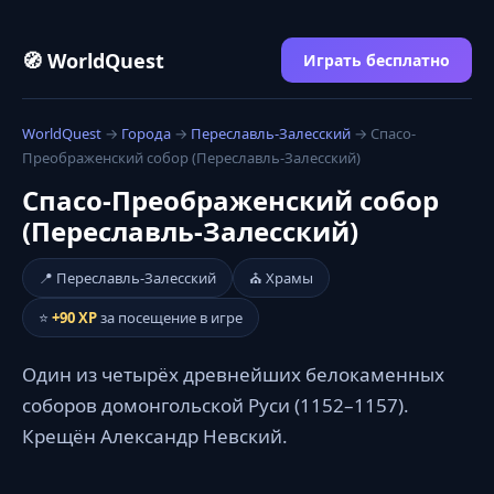
🧭 WorldQuest
Играть бесплатно
WorldQuest
→
Города
→
Переславль-Залесский
→ Спасо-
Преображенский собор (Переславль-Залесский)
Спасо-Преображенский собор
(Переславль-Залесский)
📍 Переславль-Залесский
⛪ Храмы
⭐
+90 XP
за посещение в игре
Один из четырёх древнейших белокаменных
соборов домонгольской Руси (1152–1157).
Крещён Александр Невский.