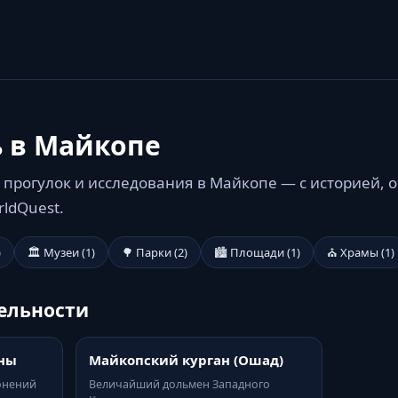
ь в Майкопе
 прогулок и исследования в Майкопе — с историей,
rldQuest.
)
🏛️ Музеи (1)
🌳 Парки (2)
🏙️ Площади (1)
⛪ Храмы (1)
ельности
ны
Майкопский курган (Ошад)
онений
Величайший дольмен Западного