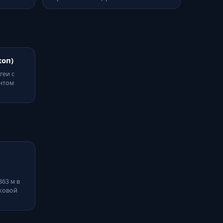
оп)
геи с
нтом
63 м в
ековой