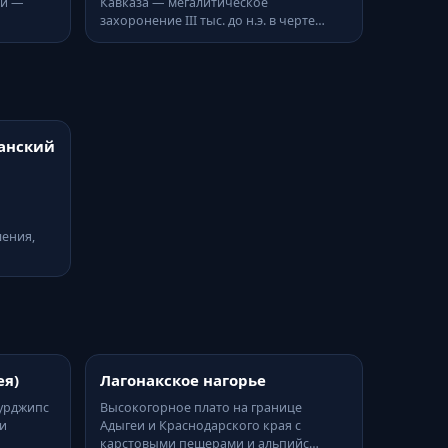
еи —
Кавказа — мегалитическое
захоронение III тыс. до н.э. в черте…
анский
шения,
ея)
Лагонакское нагорье
Курджипс
Высокогорное плато на границе
и
Адыгеи и Краснодарского края с
карстовыми пещерами и альпийс…