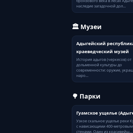
бронзового века в лесах Адыг
наследие загадочной дол…
🏛️ Музеи
Адыгейский республик
краеведческий музей
История адыгов (черкесов) от
дольменной культуры до
современности: оружие, укра
наро…
🌳 Парки
Гуамское ущелье (Адыг
Узкое скальное ущелье реки 
с нависающими 400-метровым
стенами. Один из красивейш…