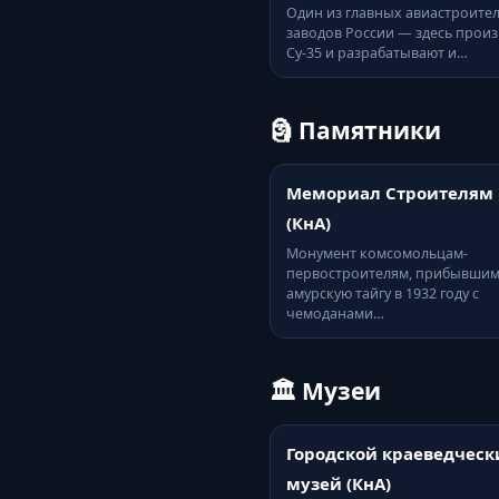
Один из главных авиастроите
заводов России — здесь произ
Су-35 и разрабатывают и…
🗿 Памятники
Мемориал Строителям 
(КнА)
Монумент комсомольцам-
первостроителям, прибывшим
амурскую тайгу в 1932 году с
чемоданами…
🏛️ Музеи
Городской краеведческ
музей (КнА)