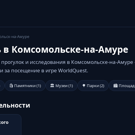
льск-на-Амуре
ь в Комсомольске-на-Амуре
 прогулок и исследования в Комсомольске-на-Амуре 
 за посещение в игре WorldQuest.
)
🗿 Памятники (1)
🏛️ Музеи (1)
🌳 Парки (2)
🏙️ Площади
ельности
хого