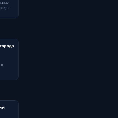
льных
водят
города
 в
ий