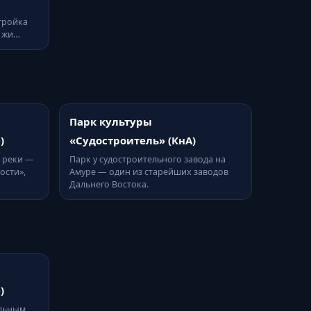
стройка
и жи…
Парк культуры
)
«Судостроитель» (КнА)
 реки —
Парк у судостроительного завода на
ости»,
Амуре — один из старейших заводов
Дальнего Востока.
)
альным