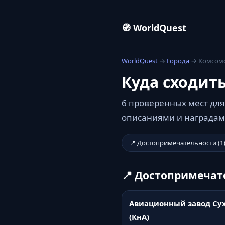
🧭 WorldQuest
WorldQuest
→
Города
→ Комсомо
Куда сходит
6 проверенных мест для
описаниями и наградами
📍 Достопримечательности (1
📍 Достопримечат
Авиационный завод Су
(КнА)