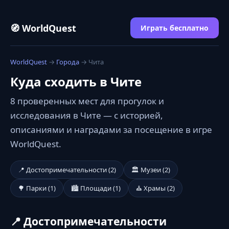
🧭 WorldQuest
Играть бесплатно
WorldQuest
→
Города
→ Чита
Куда сходить в Чите
8 проверенных мест для прогулок и
исследования в Чите — с историей,
описаниями и наградами за посещение в игре
WorldQuest.
📍 Достопримечательности (2)
🏛️ Музеи (2)
🌳 Парки (1)
🏙️ Площади (1)
⛪ Храмы (2)
📍 Достопримечательности